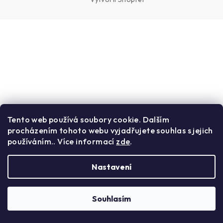
Přejít
na
obsah
Tento web používá soubory cookie. Dalším
procházením tohoto webu vyjadřujete souhlas s jejich
používáním.. Více informací
zde
.
Nastavení
Souhlasím