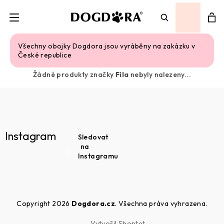
Přihlášení
Ná
Hledat
Fila
Všechny obojky Dogdora jsou vyráběny na zakázku v
České republice
ko
Žádné produkty značky
Fila
nebyly nalezeny...
Z
á
p
Instagram
Sledovat
a
na
Instagramu
t
í
Copyright 2026
Dogdora.cz
. Všechna práva vyhrazena.
Vytvořil Shoptet