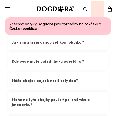
Přihlášení
Ná
Hledat
Nejčastější dotazy
Všechny obojky Dogdora jsou vyráběny na zakázku v
České republice
ko
Jak změřím správnou velikost obojku ?
Kdy bude moje objednávka odeslána ?
Může obojek pejsek nosit celý den?
Mohu na tyto obojky pověsit psí známku a
jmenovku?