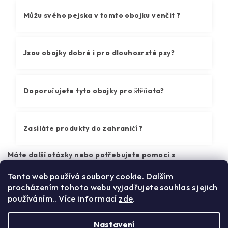
Můžu svého pejska v tomto obojku venčit ?
Jsou obojky dobré i pro dlouhosrsté psy?
Doporučujete tyto obojky pro štěňata?
Zasíláte produkty do zahraničí ?
Máte další otázky nebo potřebujete pomoci s
rozhodováním? Napište nám zprávu a my vám velmi rádi
poradíme!
Tento web používá soubory cookie. Dalším
procházením tohoto webu vyjadřujete souhlas s jejich
Z
používáním.. Více informací
zde
.
á
p
Nastavení